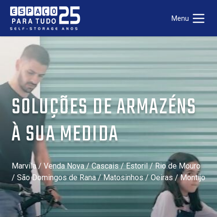
Menu
SOLUÇÕES DE ARMAZÉNS
À SUA MEDIDA
Marvila / Venda Nova / Cascais / Estoril / Rio de Mouro
/ São Domingos de Rana / Matosinhos / Oeiras / Montijo